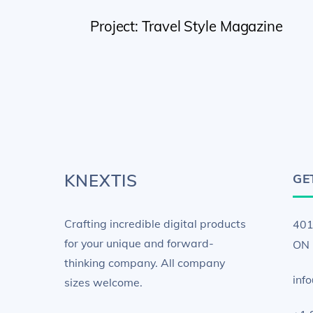
c
itt
k
ai
ar
Project: Travel Style Magazine
e
er
e
l
e
b
dI
o
n
o
k
KNEXTIS
GE
Crafting incredible digital products
401
for your unique and forward-
ON 
thinking company. All company
inf
sizes welcome.