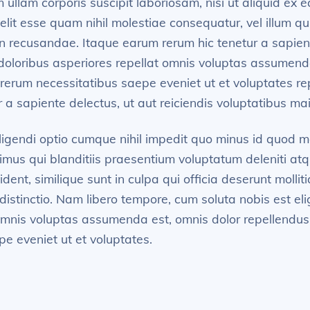
 ullam corporis suscipit laboriosam, nisi ut aliquid e
velit esse quam nihil molestiae consequatur, vel illum q
n recusandae. Itaque earum rerum hic tenetur a sapiente
doloribus asperiores repellat omnis voluptas assumend
 rerum necessitatibus saepe eveniet ut et voluptates r
a sapiente delectus, ut aut reiciendis voluptatibus ma
ligendi optio cumque nihil impedit quo minus id quod 
mus qui blanditiis praesentium voluptatum deleniti atq
dent, similique sunt in culpa qui officia deserunt mollit
distinctio. Nam libero tempore, cum soluta nobis est el
omnis voluptas assumenda est, omnis dolor repellendu
pe eveniet ut et voluptates.