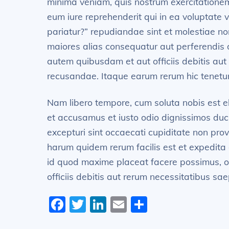
minima veniam, quis nostrum exercitationem
eum iure reprehenderit qui in ea voluptate 
pariatur?” repudiandae sint et molestiae no
maiores alias consequatur aut perferendis 
autem quibusdam et aut officiis debitis aut
recusandae. Itaque earum rerum hic tenetur 
Nam libero tempore, cum soluta nobis est e
et accusamus et iusto odio dignissimos duci
excepturi sint occaecati cupiditate non provi
harum quidem rerum facilis est et expedita 
id quod maxime placeat facere possimus, 
officiis debitis aut rerum necessitatibus sae
F
T
Li
E
S
a
w
n
m
h