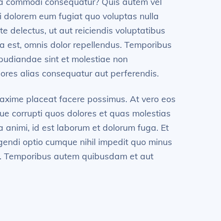
x ea commodi consequatur? Quis autem vel
ui dolorem eum fugiat quo voluptas nulla
 delectus, ut aut reiciendis voluptatibus
a est, omnis dolor repellendus. Temporibus
epudiandae sint et molestiae non
iores alias consequatur aut perferendis.
maxime placeat facere possimus. At vero eos
ue corrupti quos dolores et quas molestias
ia animi, id est laborum et dolorum fuga. Et
igendi optio cumque nihil impedit quo minus
s. Temporibus autem quibusdam et aut