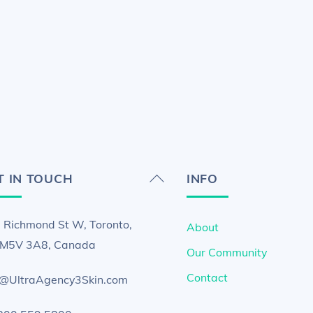
Back
T IN TOUCH
INFO
To
Top
 Richmond St W, Toronto,
About
M5V 3A8, Canada
Our Community
Contact
o@UltraAgency3Skin.com